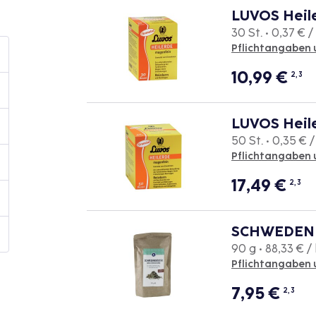
LUVOS Heile
30 St. • 0,37 € / 
Pflichtangaben 
10,99
€
2, 3
LUVOS Heile
50 St. • 0,35 € /
Pflichtangaben 
17,49
€
2, 3
SCHWEDENK
90 g • 88,33 € /
Pflichtangaben 
7,95
€
2, 3