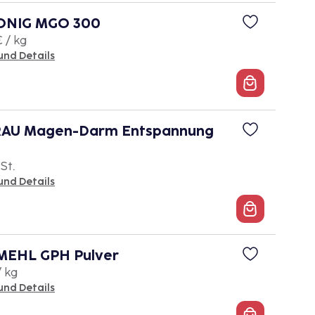
NIG MGO 300
€ / kg
und Details
AU Magen-Darm Entspannung
 St.
und Details
EHL GPH Pulver
/ kg
und Details