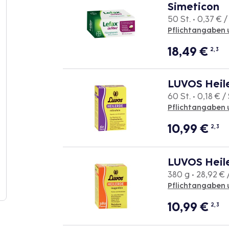
Simeticon
50 St. • 0,37 € /
Pflichtangaben 
18,49
€
2, 3
LUVOS Heile
60 St. • 0,18 € / 
Pflichtangaben 
10,99
€
2, 3
LUVOS Heil
380 g • 28,92 € 
Pflichtangaben 
10,99
€
2, 3