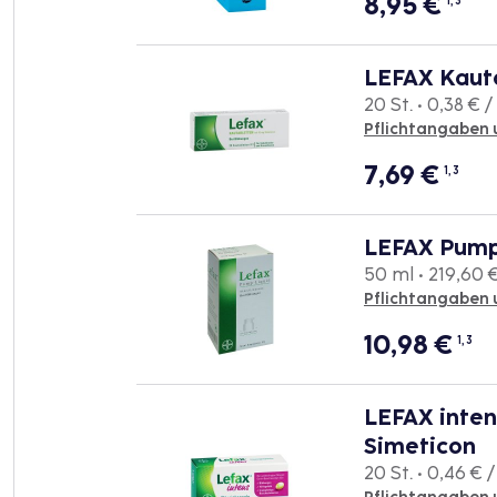
8,95
€
1, 3
LEFAX Kaut
20 St. • 0,38 € / 
Pflichtangaben 
7,69
€
1, 3
LEFAX Pump
50 ml • 219,60 €
Pflichtangaben 
10,98
€
1, 3
LEFAX inten
Simeticon
20 St. • 0,46 € /