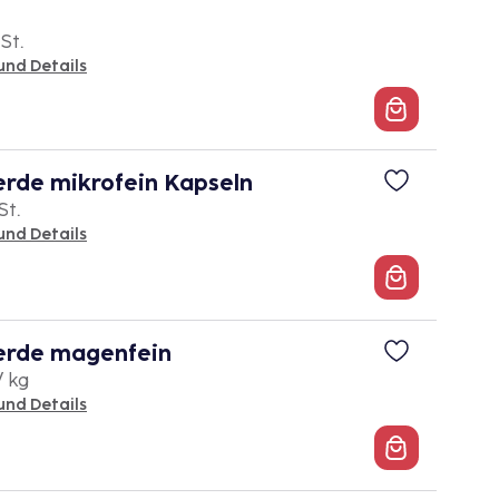
 St.
und Details
rde mikrofein Kapseln
St.
und Details
erde magenfein
/ kg
und Details