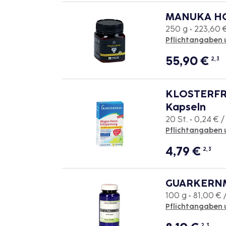
MANUKA HO
250 g • 223,60 
Pflichtangaben 
55,90
€
2, 3
KLOSTERFR
Kapseln
20 St. • 0,24 € /
Pflichtangaben 
4,79
€
2, 3
GUARKERNM
100 g • 81,00 € 
Pflichtangaben 
2, 3