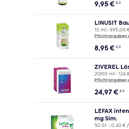
9,95
€
2, 3
LINUSIT Ba
10 ml • 895,00 €
Pflichtangaben 
8,95
€
2, 3
ZIVEREL Lö
20X10 ml • 124,8
Pflichtangaben 
24,97
€
2, 3
LEFAX inten
mg Sim.
50 St. • 0,40 € /