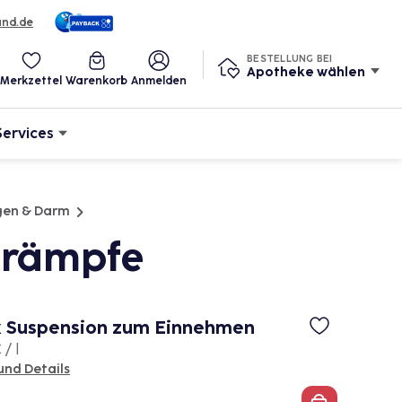
und.de
BESTELLUNG BEI
Apotheke wählen
Merkzettel
Warenkorb
Anmelden
Services
en & Darm
Krämpfe
x Suspension zum Einnehmen
/ l
und Details