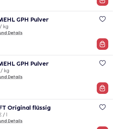
EHL GPH Pulver
/ kg
und Details
EHL GPH Pulver
 / kg
und Details
 Original flüssig
 / l
und Details