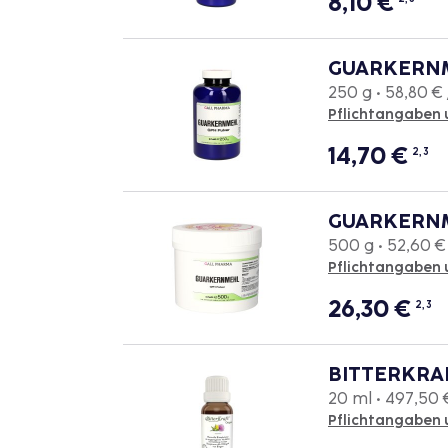
8,10
€
GUARKERNM
250 g • 58,80 € 
Pflichtangaben 
14,70
€
2, 3
GUARKERNM
500 g • 52,60 €
Pflichtangaben 
26,30
€
2, 3
BITTERKRAFT
20 ml • 497,50 €
Pflichtangaben 