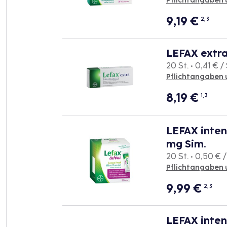
Pflichtangaben 
9,19
€
2, 3
LEFAX extr
20 St. • 0,41 € / 
Pflichtangaben 
8,19
€
1, 3
LEFAX inten
mg Sim.
20 St. • 0,50 € /
Pflichtangaben 
9,99
€
2, 3
LEFAX inten