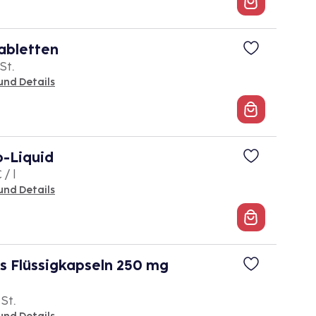
abletten
St.
und Details
-Liquid
 / l
und Details
s Flüssigkapseln 250 mg
 St.