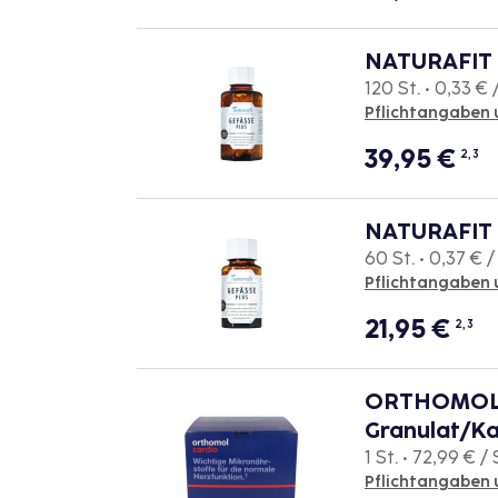
NATURAFIT 
120 St. • 0,33 € /
Pflichtangaben 
39,95
€
2, 3
NATURAFIT 
60 St. • 0,37 € /
Pflichtangaben 
21,95
€
2, 3
ORTHOMOL 
Granulat/Ka
1 St. • 72,99 € / 
Pflichtangaben 