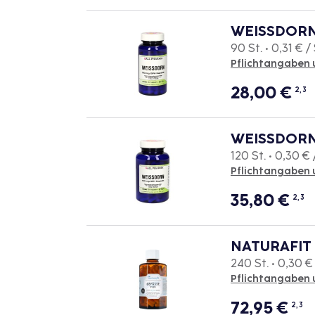
WEISSDORN 
90 St. • 0,31 € / 
Pflichtangaben 
28,00
€
2, 3
WEISSDORN 
120 St. • 0,30 € 
Pflichtangaben 
35,80
€
2, 3
NATURAFIT 
240 St. • 0,30 € 
Pflichtangaben 
72,95
€
2, 3