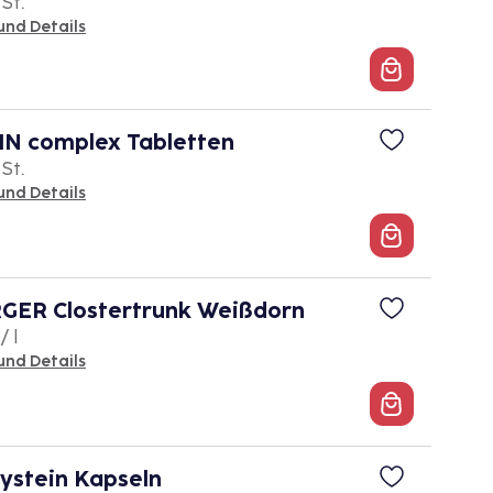
 St.
und Details
 complex Tabletten
 St.
und Details
ER Clostertrunk Weißdorn
/ l
und Details
stein Kapseln