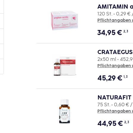
AMITAMIN ar
120 St. • 0,29 € 
Pflichtangaben 
34,95
€
2, 3
CRATAEGUS 
2x50 ml • 452,90
Pflichtangaben 
45,29
€
1, 3
NATURAFIT 
75 St. • 0,60 € /
Pflichtangaben 
44,95
€
2, 3