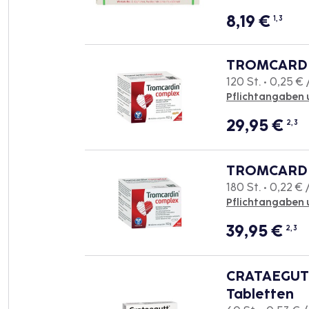
8,19
€
1, 3
TROMCARDIN
120 St. • 0,25 € 
Pflichtangaben 
29,95
€
2, 3
TROMCARDIN
180 St. • 0,22 € /
Pflichtangaben 
39,95
€
2, 3
CRATAEGUTT
Tabletten