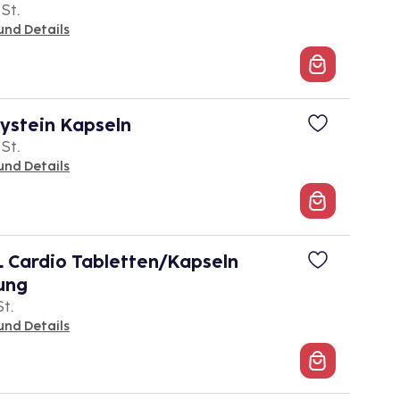
 St.
und Details
stein Kapseln
 St.
und Details
ardio Tabletten/Kapseln
ung
St.
und Details