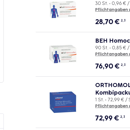
30 St. • 0,96 € /
Pflichtangaben 
28,70
€
2, 3
BEH Homocy
90 St. • 0,85 € /
Pflichtangaben 
76,90
€
2, 3
ORTHOMOL C
Kombipack
1 St. • 72,99 € / 
Pflichtangaben 
72,99
€
2, 3