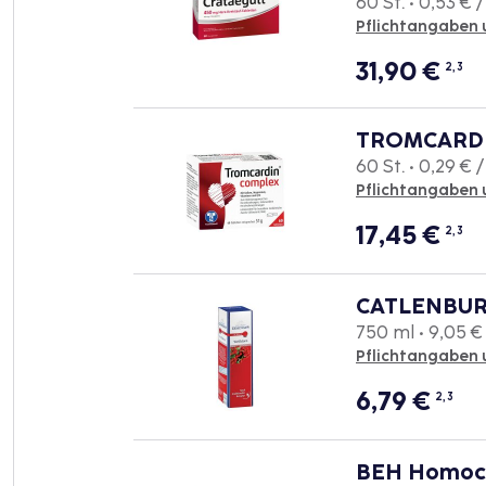
60 St. • 0,53 € /
Pflichtangaben 
31,90
€
2, 3
TROMCARDIN
60 St. • 0,29 € /
Pflichtangaben 
17,45
€
2, 3
CATLENBURG
750 ml • 9,05 € 
Pflichtangaben 
6,79
€
2, 3
BEH Homocy