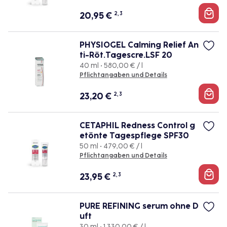
20,95
€
2, 3
PHYSIOGEL Calming Relief An
ti-Röt.Tagescre.LSF 20
40 ml • 580,00 € / l
Pflichtangaben und Details
23,20
€
2, 3
CETAPHIL Redness Control g
etönte Tagespflege SPF30
50 ml • 479,00 € / l
Pflichtangaben und Details
23,95
€
2, 3
PURE REFINING serum ohne D
uft
30 ml • 1.330,00 € / l