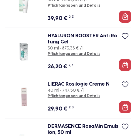
Pflichtangaben und Details
39,90
€
2, 3
HYALURON BOOSTER Anti Rö
tung Gel
30 ml • 873,33 € / l
Pflichtangaben und Details
26,20
€
2, 3
LIERAC Rosilogie Creme N
40 ml • 747,50 € / l
Pflichtangaben und Details
29,90
€
2, 3
DERMASENCE RosaMin Emuls
ion, 50 ml