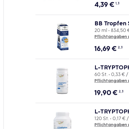
4,39
€
1, 3
BB Tropfen 
20 ml • 834,50 €
Pflichtangaben 
16,69
€
2, 3
L-TRYPTOP
60 St. • 0,33 € /
Pflichtangaben 
19,90
€
2, 3
L-TRYPTOPH
120 St. • 0,17 € /
Pflichtangaben 