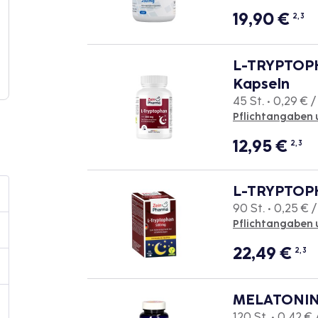
19,90
€
2, 3
L-TRYPTOPH
Kapseln
45 St. • 0,29 € /
Pflichtangaben 
12,95
€
2, 3
L-TRYPTOP
90 St. • 0,25 € /
Pflichtangaben 
22,49
€
2, 3
MELATONIN 
120 St. • 0,42 € 