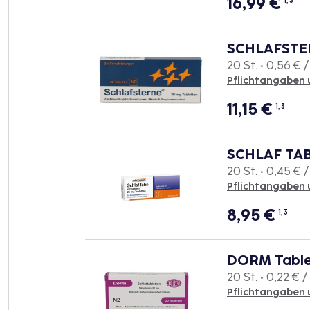
16,99
€
1, 3
SCHLAFSTER
20 St. • 0,56 € /
Pflichtangaben 
11,15
€
1, 3
SCHLAF TAB
20 St. • 0,45 € /
Pflichtangaben 
8,95
€
1, 3
DORM Table
20 St. • 0,22 € / 
Pflichtangaben 