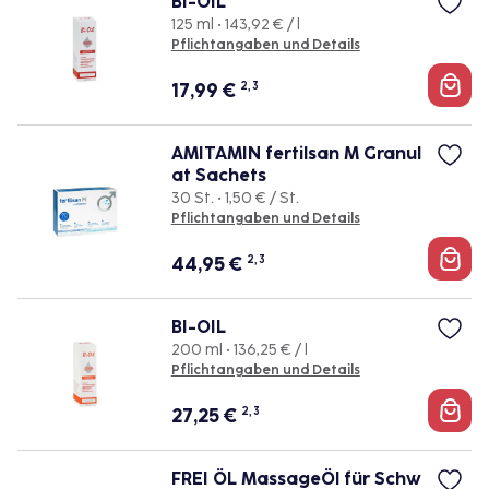
BI-OIL
125 ml • 143,92 € / l
Pflichtangaben und Details
17,99
€
2, 3
AMITAMIN fertilsan M Granul
at Sachets
30 St. • 1,50 € / St.
Pflichtangaben und Details
44,95
€
2, 3
BI-OIL
200 ml • 136,25 € / l
Pflichtangaben und Details
27,25
€
2, 3
FREI ÖL MassageÖl für Schw