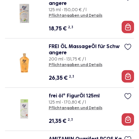
angere
125 ml • 150,00 € / l
Pflichtangaben und Details
18,75
€
2, 3
FREI ÖL MassageÖl für Schw
angere
200 ml • 131,75 € / l
Pflichtangaben und Details
26,35
€
2, 3
frei öl® FigurÖl 125ml
125 ml • 170,80 € / l
Pflichtangaben und Details
21,35
€
2, 3
AMITAMIN Ovarifert PCOS Ka