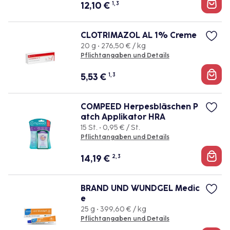
12,10
€
1, 3
CLOTRIMAZOL AL 1% Creme
20 g • 276,50 € / kg
Pflichtangaben und Details
5,53
€
1, 3
COMPEED Herpesbläschen P
atch Applikator HRA
15 St. • 0,95 € / St.
Pflichtangaben und Details
14,19
€
2, 3
BRAND UND WUNDGEL Medic
e
25 g • 399,60 € / kg
Pflichtangaben und Details