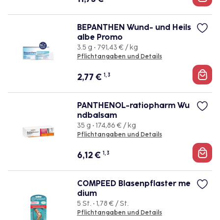
BEPANTHEN Wund- und Heils
albe Promo
3.5 g • 791,43 € / kg
Pflichtangaben und Details
2,77
€
1, 3
PANTHENOL-ratiopharm Wu
ndbalsam
35 g • 174,86 € / kg
Pflichtangaben und Details
6,12
€
1, 3
COMPEED Blasenpflaster me
dium
5 St. • 1,78 € / St.
Pflichtangaben und Details