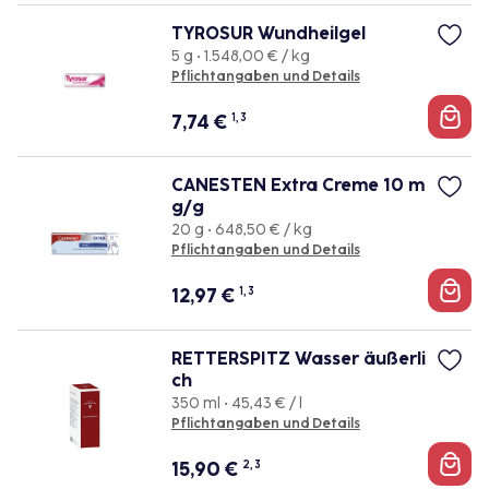
TYROSUR Wundheilgel
5 g • 1.548,00 € / kg
Pflichtangaben und Details
7,74
€
1, 3
CANESTEN Extra Creme 10 m
g/g
20 g • 648,50 € / kg
Pflichtangaben und Details
12,97
€
1, 3
RETTERSPITZ Wasser äußerli
ch
350 ml • 45,43 € / l
Pflichtangaben und Details
15,90
€
2, 3