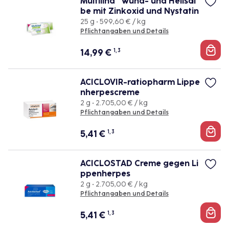
Multilind® Wund- und Heilsal
be mit Zinkoxid und Nystatin
25 g • 599,60 € / kg
Pflichtangaben und Details
14,99
€
1, 3
ACICLOVIR-ratiopharm Lippe
nherpescreme
2 g • 2.705,00 € / kg
Pflichtangaben und Details
5,41
€
1, 3
ACICLOSTAD Creme gegen Li
ppenherpes
2 g • 2.705,00 € / kg
Pflichtangaben und Details
5,41
€
1, 3