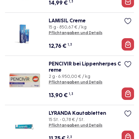
14,99
€
1, 3
LAMISIL Creme
15 g • 850,67 € / kg
Pflichtangaben und Details
12,76
€
1, 3
PENCIVIR bei Lippenherpes C
reme
2 g • 6.950,00 € / kg
Pflichtangaben und Details
13,90
€
1, 3
LYRANDA Kautabletten
15 St. • 0,78 € / St.
Pflichtangaben und Details
11,75
€
2, 3