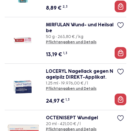
8,89
€
2, 3
MIRFULAN Wund- und Heilsal
be
50 g • 263,80 € / kg
Pflichtangaben und Details
13,19
€
1, 3
LOCERYL Nagellack gegen N
agelpilz DIREKT-Applikat.
1.25 ml • 19.976,00 € / l
Pflichtangaben und Details
24,97
€
1, 3
OCTENISEPT Wundgel
20 ml • 421,00 € / l
Pflichtangaben und Details