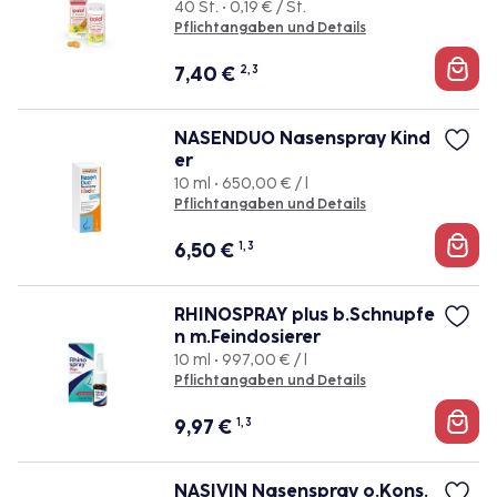
40 St. • 0,19 € / St.
Pflichtangaben und Details
7,40
€
2, 3
NASENDUO Nasenspray Kind
er
10 ml • 650,00 € / l
Pflichtangaben und Details
6,50
€
1, 3
RHINOSPRAY plus b.Schnupfe
n m.Feindosierer
10 ml • 997,00 € / l
Pflichtangaben und Details
9,97
€
1, 3
NASIVIN Nasenspray o.Kons.