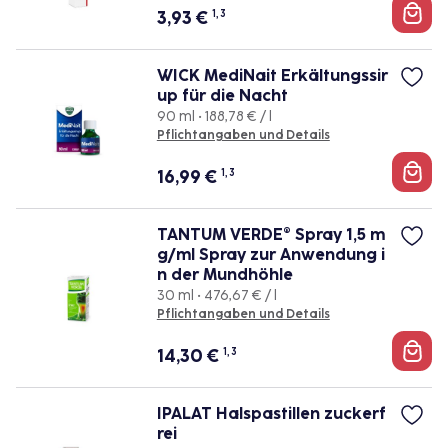
3,93
€
1, 3
WICK MediNait Erkältungssir
up für die Nacht
90 ml • 188,78 € / l
Pflichtangaben und Details
16,99
€
1, 3
TANTUM VERDE® Spray 1,5 m
g/ml Spray zur Anwendung i
n der Mundhöhle
30 ml • 476,67 € / l
Pflichtangaben und Details
14,30
€
1, 3
IPALAT Halspastillen zuckerf
rei