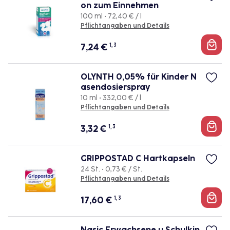
on zum Einnehmen
100 ml • 72,40 € / l
Pflichtangaben und Details
7,24
€
1, 3
OLYNTH 0,05% für Kinder N
asendosierspray
10 ml • 332,00 € / l
Pflichtangaben und Details
3,32
€
1, 3
GRIPPOSTAD C Hartkapseln
24 St. • 0,73 € / St.
Pflichtangaben und Details
17,60
€
1, 3
Nasic Erwachsene u.Schulkin