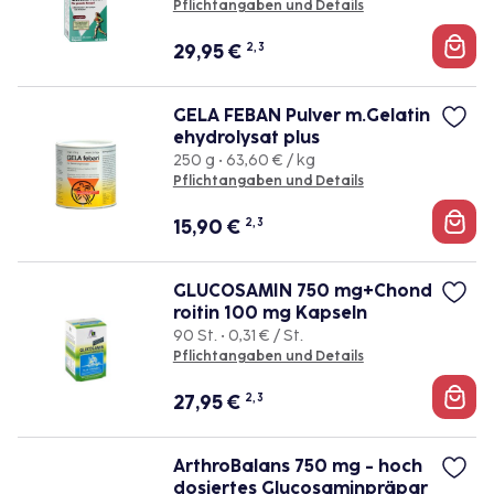
Pflichtangaben und Details
29,95
€
2, 3
GELA FEBAN Pulver m.Gelatin
ehydrolysat plus
250 g • 63,60 € / kg
Pflichtangaben und Details
15,90
€
2, 3
GLUCOSAMIN 750 mg+Chond
roitin 100 mg Kapseln
90 St. • 0,31 € / St.
Pflichtangaben und Details
27,95
€
2, 3
ArthroBalans 750 mg - hoch
dosiertes Glucosaminpräpar