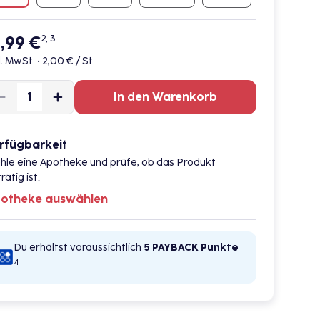
9,99 €
2, 3
l. MwSt. •
2,00 € / St.
In den Warenkorb
rfügbarkeit
hle eine Apotheke und prüfe, ob das Produkt
rätig ist.
otheke auswählen
Du erhältst voraussichtlich
5 PAYBACK
Punkte
4