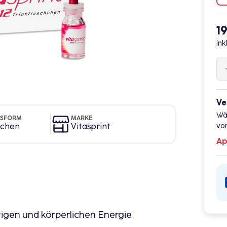
1
ink
Ve
Wä
GSFORM
MARKE
hchen
Vitasprint
vor
Ap
igen und körperlichen Energie