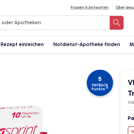
Fragen & Antworten
Über ges
Rezept einreichen
Notdienst-Apotheke finden
M
5
V
PAYBACK
4
Punkte
T
Ha
Pa
1