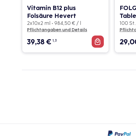
Eine vom Arzt verordnete Dosierung kann
Vitamin B12 plus
FOL
abweichen. Da der Arzt sie individuell absti
Folsäure Hevert
Table
nach seinen Anweisungen anwenden.
2x10x2 ml • 984,50 € / l
100 St. 
Pflichtangaben und Details
Pflicht
39,38
€
29,
1, 3