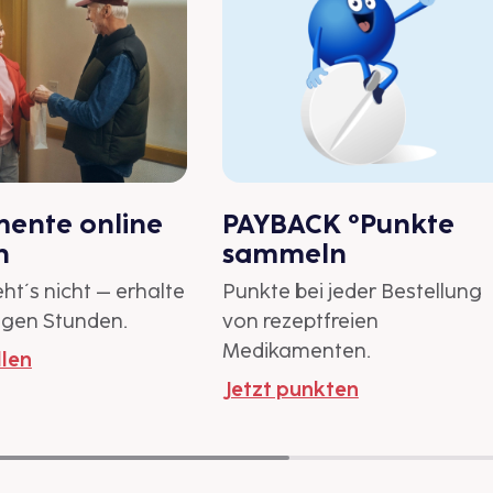
ente online
PAYBACK °Punkte
n
sammeln
ht´s nicht – erhalte
Punkte bei jeder Bestellung
nigen Stunden.
von rezeptfreien
Medikamenten.
llen
Jetzt punkten