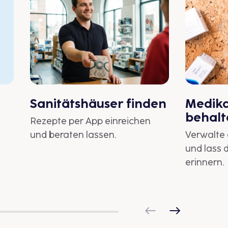
Sanitätshäuser finden
Medika
behalt
Rezepte per App einreichen
und beraten lassen.
Verwalte
und lass 
erinnern.