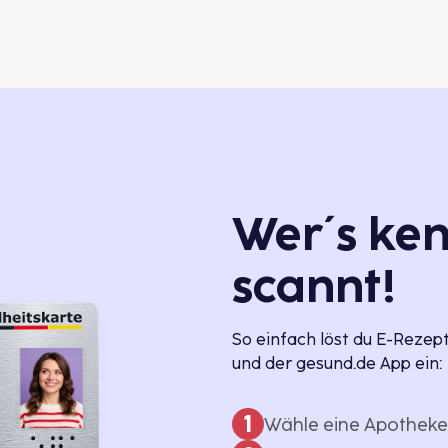
Wer´s ken
scannt!
So einfach löst du E-Rezep
und der gesund.de App ein:
1
Wähle eine Apotheke 