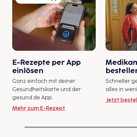
E-Rezepte per App
Medikam
einlösen
bestelle
Ganz einfach mit deiner
Schneller ge
Gesundheitskarte und der
alles in we
gesund.de App.
Jetzt beste
Mehr zum E-Rezept