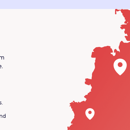
em
.
s.
und