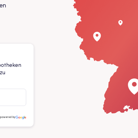
den
Apotheken
 zu
powered by