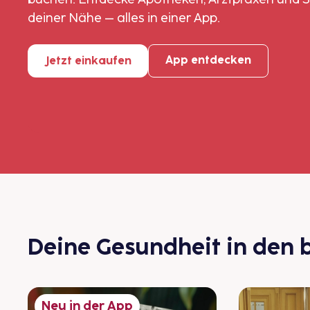
deiner Nähe – alles in einer App.
App entdecken
Jetzt einkaufen
Deine Gesundheit in den 
Neu in der App